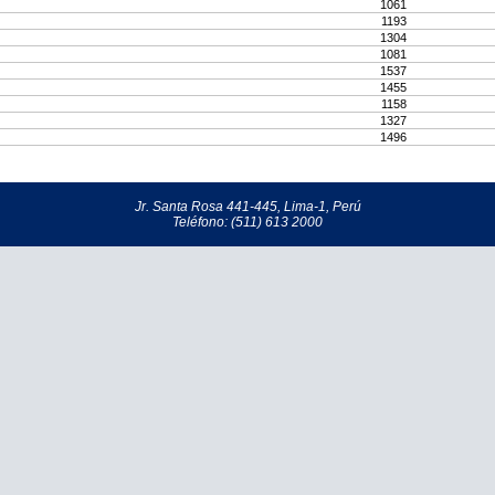
1061
1193
1304
1081
1537
1455
1158
1327
1496
Jr. Santa Rosa 441-445, Lima-1, Perú
Teléfono: (511) 613 2000