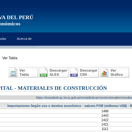
VA DEL PERÚ
conómicos
uías
Acerca de
Ver Tabla
PITAL - MATERIALES DE CONSTRUCCIÓN
https://estadisticas.bcrp.gob.pe/estadisticas/series/anuales/resu
Importaciones Según uso o destino económico - valores FOB (millones US$) - Bi
1488
1443
1422
1421
1112