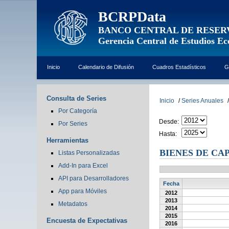
BCRPData
BANCO CENTRAL DE RESER
Gerencia Central de Estudios E
Inicio
Calendario de Difusión
Cuadros Estadísticos
G
Consulta de Series
Inicio
/
Series Anuales
/
Por Categoría
Desde:
Por Series
Hasta:
Herramientas
BIENES DE CA
Listas Personalizadas
Add-In para Excel
API para Desarrolladores
Fecha
App para Móviles
2012
2013
Metadatos
2014
2015
Encuesta de Expectativas
2016