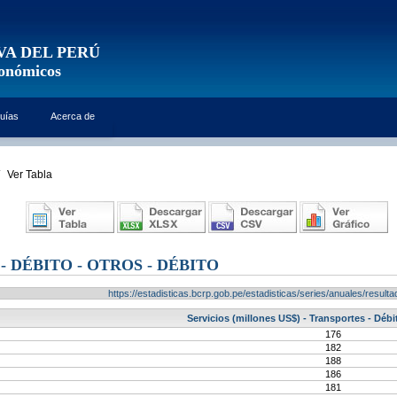
VA DEL PERÚ
conómicos
uías
Acerca de
Ver Tabla
 DÉBITO - OTROS - DÉBITO
https://estadisticas.bcrp.gob.pe/estadisticas/series/anuales/resu
Servicios (millones US$) - Transportes - Débi
176
182
188
186
181