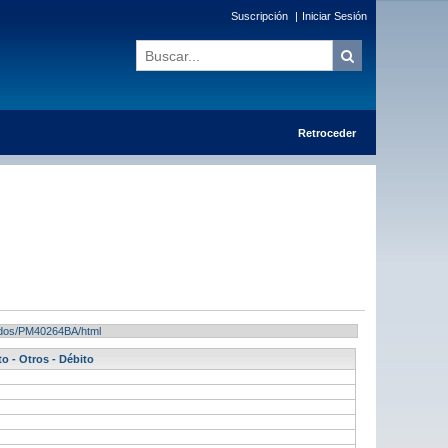
Suscripción
|
Iniciar Sesión
Retroceder
ltados/PM40264BA/html
to - Otros - Débito