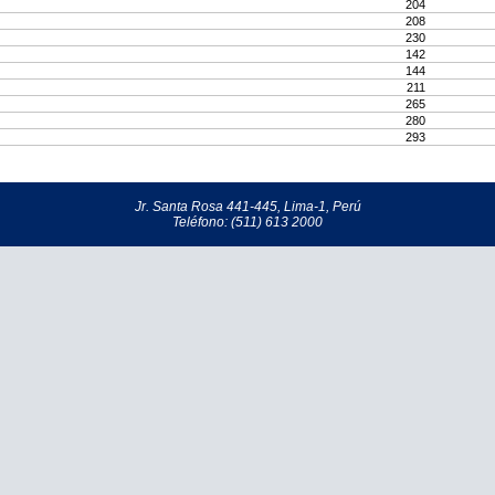
204
208
230
142
144
211
265
280
293
Jr. Santa Rosa 441-445, Lima-1, Perú
Teléfono: (511) 613 2000