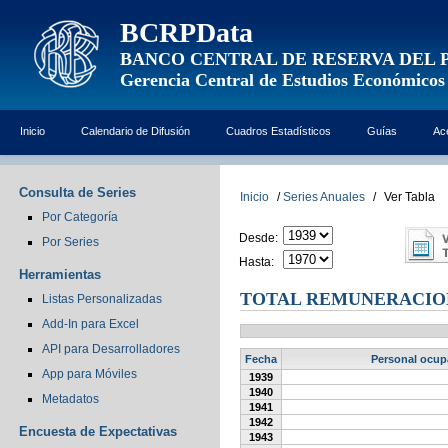
BCRPData
BANCO CENTRAL DE RESERVA DEL 
Gerencia Central de Estudios Económicos
Inicio
Calendario de Difusión
Cuadros Estadísticos
Guías
Ac
Consulta de Series
Inicio
/
Series Anuales
/
Ver Tabla
Por Categoría
Desde:
Por Series
Hasta:
Herramientas
TOTAL REMUNERACIONE
Listas Personalizadas
Add-In para Excel
API para Desarrolladores
Fecha
Personal ocupa
App para Móviles
1939
1940
Metadatos
1941
1942
Encuesta de Expectativas
1943