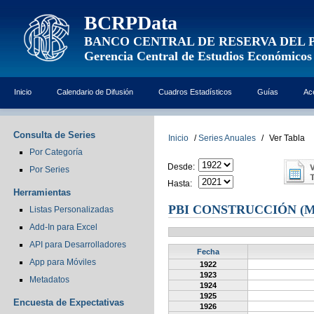
BCRPData
BANCO CENTRAL DE RESERVA DEL 
Gerencia Central de Estudios Económicos
Inicio
Calendario de Difusión
Cuadros Estadísticos
Guías
Ac
Consulta de Series
Inicio
/
Series Anuales
/
Ver Tabla
Por Categoría
Desde:
Por Series
Hasta:
Herramientas
PBI CONSTRUCCIÓN (MI
Listas Personalizadas
Add-In para Excel
API para Desarrolladores
Fecha
App para Móviles
1922
1923
Metadatos
1924
1925
Encuesta de Expectativas
1926