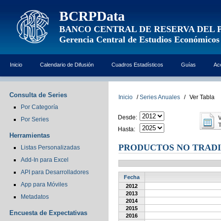
BCRPData
BANCO CENTRAL DE RESERVA DEL 
Gerencia Central de Estudios Económicos
Inicio
Calendario de Difusión
Cuadros Estadísticos
Guías
Ac
Consulta de Series
Inicio
/
Series Anuales
/
Ver Tabla
Por Categoría
Desde:
Por Series
Hasta:
Herramientas
PRODUCTOS NO TRAD
Listas Personalizadas
Add-In para Excel
API para Desarrolladores
Fecha
App para Móviles
2012
2013
Metadatos
2014
2015
Encuesta de Expectativas
2016