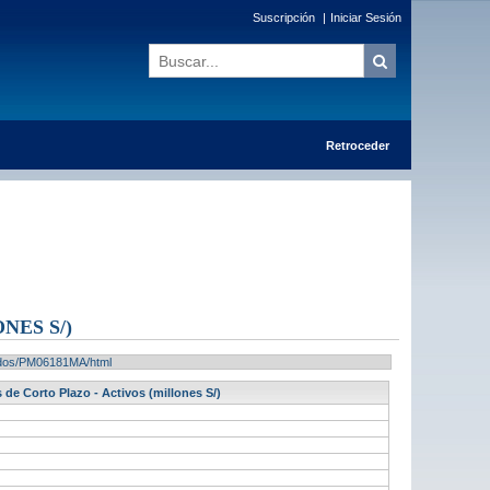
Suscripción
|
Iniciar Sesión
Retroceder
NES S/)
ltados/PM06181MA/html
de Corto Plazo - Activos (millones S/)