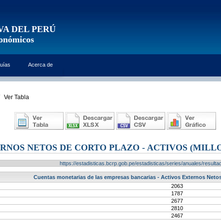
VA DEL PERÚ
conómicos
uías
Acerca de
Ver Tabla
RNOS NETOS DE CORTO PLAZO - ACTIVOS (MILLO
https://estadisticas.bcrp.gob.pe/estadisticas/series/anuales/resu
Cuentas monetarias de las empresas bancarias - Activos Externos Netos 
2063
1787
2677
2810
2467