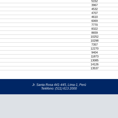
5152
3967
4532
4707
4610
6069
7770
8322
8659
10252
10298
7357
12270
9404
11873
13085
14126
13537
Jr. Santa Rosa 441-445, Lima-1, Perú
Teléfono: (511) 613 2000