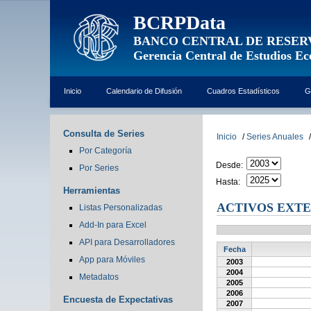
BCRPData
BANCO CENTRAL DE RESER
Gerencia Central de Estudios E
Inicio
Calendario de Difusión
Cuadros Estadísticos
G
Consulta de Series
Inicio
/
Series Anuales
/
Por Categoría
Desde:
Por Series
Hasta:
Herramientas
ACTIVOS EXTE
Listas Personalizadas
Add-In para Excel
API para Desarrolladores
Fecha
App para Móviles
2003
2004
Metadatos
2005
2006
Encuesta de Expectativas
2007