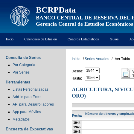
BCRPData
BANCO CENTRAL DE RESERVA DEL 
Gerencia Central de Estudios Económicos
Inicio
Calendario de Difusión
Cuadros Estadísticos
Guías
Ac
Consulta de Series
Inicio
/
Series Anuales
/
Ver Tabla
Por Categoría
Desde:
Por Series
Hasta:
Herramientas
AGRICULTURA, SIVICU
Listas Personalizadas
ORO)
Add-In para Excel
API para Desarrolladores
App para Móviles
Número de obreros y empleados
Fecha
Metadatos
1944
1945
Encuesta de Expectativas
1946