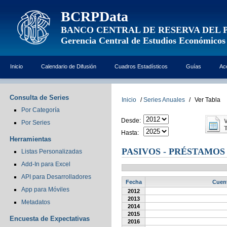
BCRPData
BANCO CENTRAL DE RESERVA DEL 
Gerencia Central de Estudios Económicos
Inicio
Calendario de Difusión
Cuadros Estadísticos
Guías
Ac
Consulta de Series
Inicio
/
Series Anuales
/
Ver Tabla
Por Categoría
Desde:
Por Series
Hasta:
Herramientas
PASIVOS - PRÉSTAMOS
Listas Personalizadas
Add-In para Excel
API para Desarrolladores
Fecha
Cuent
App para Móviles
2012
2013
Metadatos
2014
2015
Encuesta de Expectativas
2016