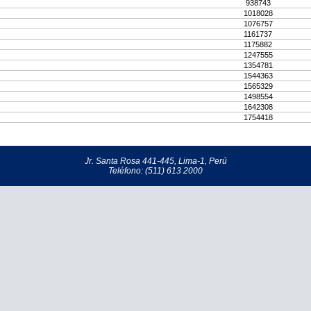
938743
1018028
1076757
1161737
1175882
1247555
1354781
1544363
1565329
1498554
1642308
1754418
Jr. Santa Rosa 441-445, Lima-1, Perú
Teléfono: (511) 613 2000