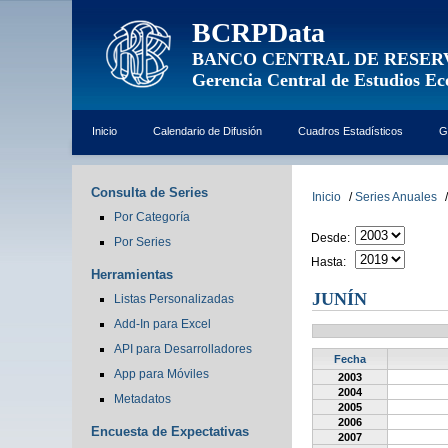
BCRPData
BANCO CENTRAL DE RESER
Gerencia Central de Estudios E
Inicio
Calendario de Difusión
Cuadros Estadísticos
G
Consulta de Series
Inicio
/
Series Anuales
/
Por Categoría
Desde:
Por Series
Hasta:
Herramientas
JUNÍN
Listas Personalizadas
Add-In para Excel
API para Desarrolladores
Fecha
App para Móviles
2003
2004
Metadatos
2005
2006
Encuesta de Expectativas
2007