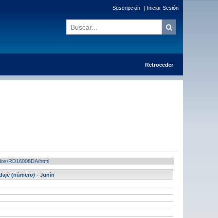
Suscripción
|
Iniciar Sesión
Retroceder
ltados/RD16008DA/html
daje (número) - Junín