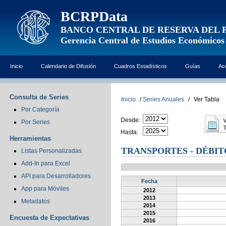
BCRPData
BANCO CENTRAL DE RESERVA DEL 
Gerencia Central de Estudios Económicos
Inicio
Calendario de Difusión
Cuadros Estadísticos
Guías
Ac
Consulta de Series
Inicio
/
Series Anuales
/
Ver Tabla
Por Categoría
Desde:
Por Series
Hasta:
Herramientas
TRANSPORTES - DÉBIT
Listas Personalizadas
Add-In para Excel
API para Desarrolladores
Fecha
App para Móviles
2012
2013
Metadatos
2014
2015
Encuesta de Expectativas
2016