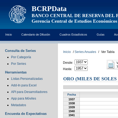
BCRPData
BANCO CENTRAL DE RESERVA DEL 
Gerencia Central de Estudios Económicos
Inicio
Calendario de Difusión
Cuadros Estadísticos
Guías
Ac
Consulta de Series
Inicio
/
Series Anuales
/
Ver Tabla
Por Categoría
Desde:
Por Series
Hasta:
Herramientas
ORO (MILES DE SOLES
Listas Personalizadas
Add-In para Excel
API para Desarrolladores
Fecha
App para Móviles
1937
1938
Metadatos
1939
1940
Encuesta de Expectativas
1941