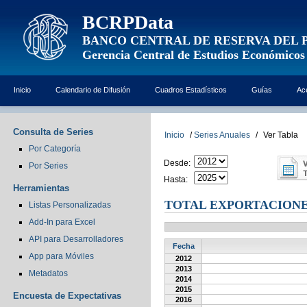
BCRPData
BANCO CENTRAL DE RESERVA DEL 
Gerencia Central de Estudios Económicos
Inicio
Calendario de Difusión
Cuadros Estadísticos
Guías
Ac
Consulta de Series
Inicio
/
Series Anuales
/
Ver Tabla
Por Categoría
Desde:
Por Series
Hasta:
Herramientas
TOTAL EXPORTACIONE
Listas Personalizadas
Add-In para Excel
API para Desarrolladores
Fecha
App para Móviles
2012
2013
Metadatos
2014
2015
Encuesta de Expectativas
2016