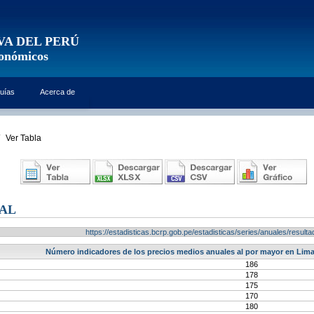
VA DEL PERÚ
conómicos
uías
Acerca de
Ver Tabla
RAL
https://estadisticas.bcrp.gob.pe/estadisticas/series/anuales/resu
Número indicadores de los precios medios anuales al por mayor en Lima,
186
178
175
170
180