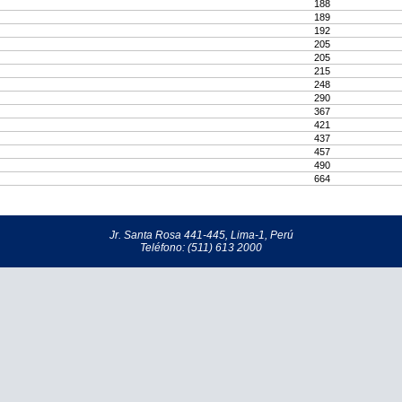
188
189
192
205
205
215
248
290
367
421
437
457
490
664
Jr. Santa Rosa 441-445, Lima-1, Perú
Teléfono: (511) 613 2000