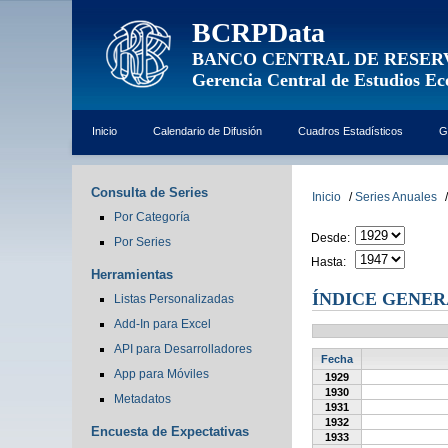
BCRPData
BANCO CENTRAL DE RESER
Gerencia Central de Estudios E
Inicio
Calendario de Difusión
Cuadros Estadísticos
G
Consulta de Series
Inicio
/
Series Anuales
/
Por Categoría
Desde:
Por Series
Hasta:
Herramientas
ÍNDICE GENE
Listas Personalizadas
Add-In para Excel
API para Desarrolladores
Fecha
App para Móviles
1929
1930
Metadatos
1931
1932
Encuesta de Expectativas
1933