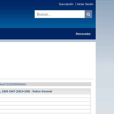
Suscripción
|
Iniciar Sesión
Retroceder
ltados/CD11034DA/html
 1929-1947 (1913=100) - Índice General