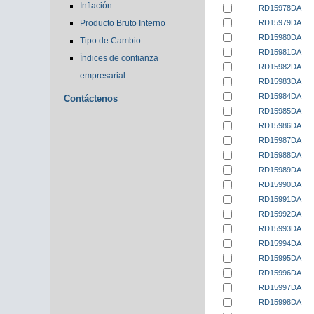
Inflación
RD15978DA
RD15979DA
Producto Bruto Interno
RD15980DA
Tipo de Cambio
RD15981DA
Índices de confianza
RD15982DA
empresarial
RD15983DA
RD15984DA
Contáctenos
RD15985DA
RD15986DA
RD15987DA
RD15988DA
RD15989DA
RD15990DA
RD15991DA
RD15992DA
RD15993DA
RD15994DA
RD15995DA
RD15996DA
RD15997DA
RD15998DA