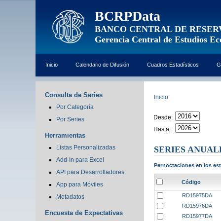
BCRPData
BANCO CENTRAL DE RESER
Gerencia Central de Estudios E
Inicio
Calendario de Difusión
Cuadros Estadísticos
G
Consulta de Series
Inicio
Por Categoría
Desde:
Por Series
Hasta:
Herramientas
Listas Personalizadas
SERIES ANUAL
Add-In para Excel
Pernoctaciones en los es
API para Desarrolladores
Código
App para Móviles
RD15975DA
Metadatos
RD15976DA
Encuesta de Expectativas
RD15977DA