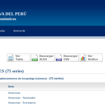
VA DEL PERÚ
conómicos
uías
Acerca de
ES
(75 series)
- (75 series)
tablecimientos de hospedaje (número)
Serie
Amazonas
Amazonas - Nacionales
Amazonas - Extranjeros