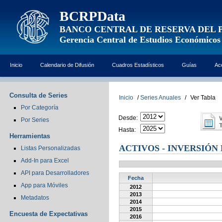
BCRPData
BANCO CENTRAL DE RESERVA DEL 
Gerencia Central de Estudios Económicos
Inicio
Calendario de Difusión
Cuadros Estadísticos
Guías
Ac
Consulta de Series
Inicio
/
Series Anuales
/
Ver Tabla
Por Categoría
Desde:
Por Series
Hasta:
Herramientas
ACTIVOS - INVERSIÓN
Listas Personalizadas
Add-In para Excel
API para Desarrolladores
Fecha
App para Móviles
2012
2013
Metadatos
2014
2015
Encuesta de Expectativas
2016