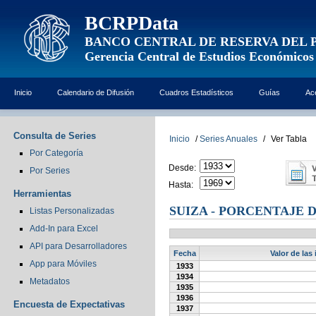
BCRPData
BANCO CENTRAL DE RESERVA DEL 
Gerencia Central de Estudios Económicos
Inicio
Calendario de Difusión
Cuadros Estadísticos
Guías
Ac
Consulta de Series
Inicio
/
Series Anuales
/
Ver Tabla
Por Categoría
Desde:
Por Series
Hasta:
Herramientas
SUIZA - PORCENTAJE 
Listas Personalizadas
Add-In para Excel
API para Desarrolladores
Fecha
Valor de las
App para Móviles
1933
1934
Metadatos
1935
1936
Encuesta de Expectativas
1937