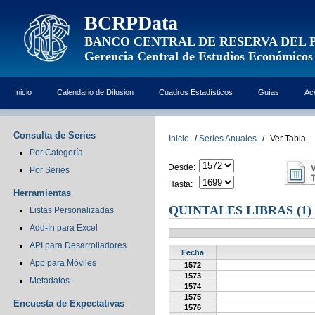
BCRPData
BANCO CENTRAL DE RESERVA DEL 
Gerencia Central de Estudios Económicos
Inicio
Calendario de Difusión
Cuadros Estadísticos
Guías
Ac
Consulta de Series
Inicio
/
Series Anuales
/
Ver Tabla
Por Categoría
Desde:
Por Series
Hasta:
Herramientas
QUINTALES LIBRAS (1)
Listas Personalizadas
Add-In para Excel
API para Desarrolladores
Fecha
App para Móviles
1572
1573
Metadatos
1574
1575
Encuesta de Expectativas
1576