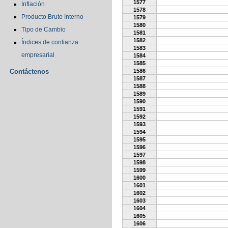
1577
Inflación
1578
Producto Bruto Interno
1579
1580
Tipo de Cambio
1581
1582
Índices de confianza
1583
empresarial
1584
1585
Contáctenos
1586
1587
1588
1589
1590
1591
1592
1593
1594
1595
1596
1597
1598
1599
1600
1601
1602
1603
1604
1605
1606