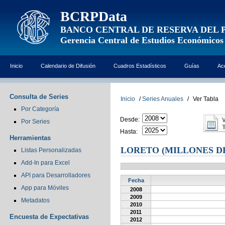
BCRPData
BANCO CENTRAL DE RESERVA DEL 
Gerencia Central de Estudios Económicos
Inicio
Calendario de Difusión
Cuadros Estadísticos
Guías
Ac
Consulta de Series
Inicio
/
Series Anuales
/
Ver Tabla
Por Categoría
Desde:
Por Series
Hasta:
Herramientas
LORETO (MILLONES DE
Listas Personalizadas
Add-In para Excel
API para Desarrolladores
Fecha
App para Móviles
2008
2009
Metadatos
2010
2011
Encuesta de Expectativas
2012