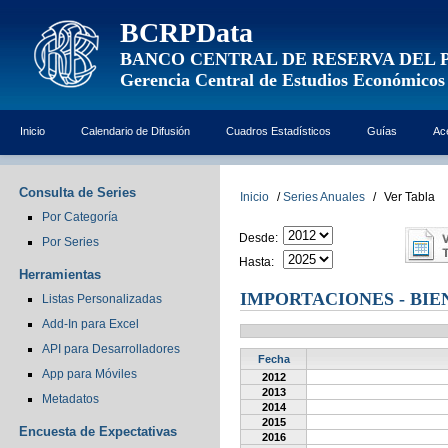
BCRPData
BANCO CENTRAL DE RESERVA DEL 
Gerencia Central de Estudios Económicos
Inicio
Calendario de Difusión
Cuadros Estadísticos
Guías
Ac
Consulta de Series
Inicio
/
Series Anuales
/
Ver Tabla
Por Categoría
Desde:
Por Series
Hasta:
Herramientas
IMPORTACIONES - BIE
Listas Personalizadas
Add-In para Excel
API para Desarrolladores
Fecha
App para Móviles
2012
2013
Metadatos
2014
2015
Encuesta de Expectativas
2016