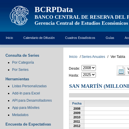
BCRPData
BANCO CENTRAL DE RESERVA DEL 
Gerencia Central de Estudios Económicos
Inicio
Calendario de Difusión
Cuadros Estadísticos
Guías
Ac
Consulta de Series
Inicio
/
Series Anuales
/
Ver Tabla
Por Categoría
Desde:
Por Series
Hasta:
Herramientas
SAN MARTÍN (MILLONE
Listas Personalizadas
Add-In para Excel
API para Desarrolladores
Fecha
App para Móviles
2008
2009
Metadatos
2010
2011
Encuesta de Expectativas
2012