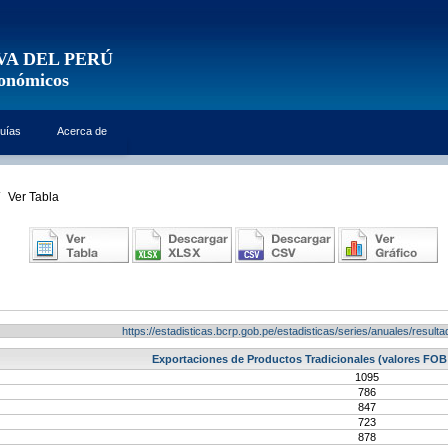
VA DEL PERÚ
conómicos
uías
Acerca de
Ver Tabla
https://estadisticas.bcrp.gob.pe/estadisticas/series/anuales/resu
Exportaciones de Productos Tradicionales (valores FOB 
1095
786
847
723
878