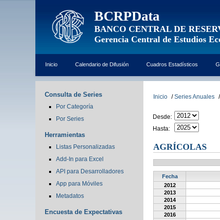
BCRPData
BANCO CENTRAL DE RESER
Gerencia Central de Estudios E
Inicio
Calendario de Difusión
Cuadros Estadísticos
G
Consulta de Series
Inicio
/
Series Anuales
/
Por Categoría
Desde:
Por Series
Hasta:
Herramientas
AGRÍCOLAS
Listas Personalizadas
Add-In para Excel
API para Desarrolladores
Fecha
App para Móviles
2012
2013
Metadatos
2014
2015
Encuesta de Expectativas
2016