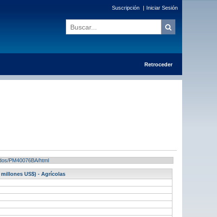
Suscripción
|
Iniciar Sesión
Retroceder
ltados/PM40076BA/html
millones US$) - Agrícolas