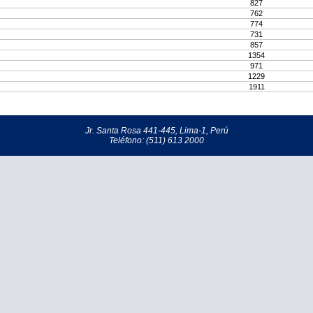
827
762
774
731
857
1354
971
1229
1911
Jr. Santa Rosa 441-445, Lima-1, Perú
Teléfono: (511) 613 2000