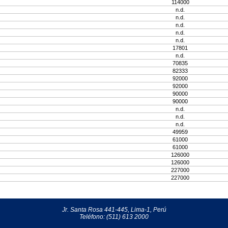
114000
n.d.
n.d.
n.d.
n.d.
n.d.
17801
n.d.
70835
82333
92000
92000
90000
90000
n.d.
n.d.
n.d.
49959
61000
61000
126000
126000
227000
227000
Jr. Santa Rosa 441-445, Lima-1, Perú
Teléfono: (511) 613 2000