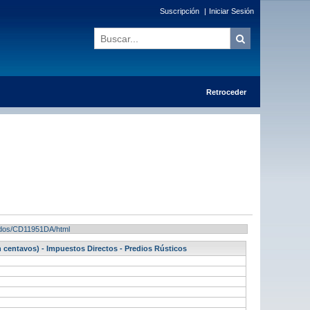
Suscripción
|
Iniciar Sesión
Retroceder
ltados/CD11951DA/html
en centavos) - Impuestos Directos - Predios Rústicos