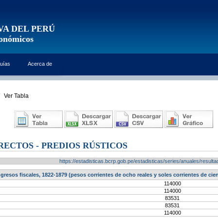
VA DEL PERÚ
conómicos
uías
Acerca de
Ver Tabla
RECTOS - PREDIOS RÚSTICOS
https://estadisticas.bcrp.gob.pe/estadisticas/series/anuales/resu
ngresos fiscales, 1822-1879 (pesos corrientes de ocho reales y soles corrientes de ci
114000
114000
83531
83531
114000