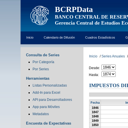
BCRPData
BANCO CENTRAL DE RESER
Gerencia Central de Estudios E
Inicio
Calendario de Difusión
Cuadros Estadísticos
G
Consulta de Series
Inicio
/
Series Anuales
/
Por Categoría
Desde:
Por Series
Hasta:
Herramientas
IMPUESTOS DI
Listas Personalizadas
Add-In para Excel
API para Desarrolladores
Fecha
I
App para Móviles
1846
1847
Metadatos
1848
1849
Encuesta de Expectativas
1850