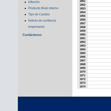
1851
Inflación
1852
Producto Bruto Interno
1853
1854
Tipo de Cambio
1855
1856
Índices de confianza
1857
empresarial
1858
1859
Contáctenos
1860
1861
1862
1863
1864
1865
1866
1867
1868
1869
1870
1871
1872
1873
1874