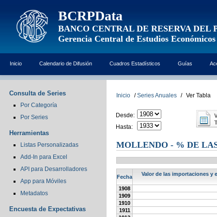
BCRPData
BANCO CENTRAL DE RESERVA DEL 
Gerencia Central de Estudios Económicos
Inicio
Calendario de Difusión
Cuadros Estadísticos
Guías
Ac
Consulta de Series
Inicio
/
Series Anuales
/
Ver Tabla
Por Categoría
Desde:
Por Series
Hasta:
Herramientas
MOLLENDO - % DE LA
Listas Personalizadas
Add-In para Excel
API para Desarrolladores
Valor de las importaciones y 
Fecha
App para Móviles
1908
Metadatos
1909
1910
Encuesta de Expectativas
1911