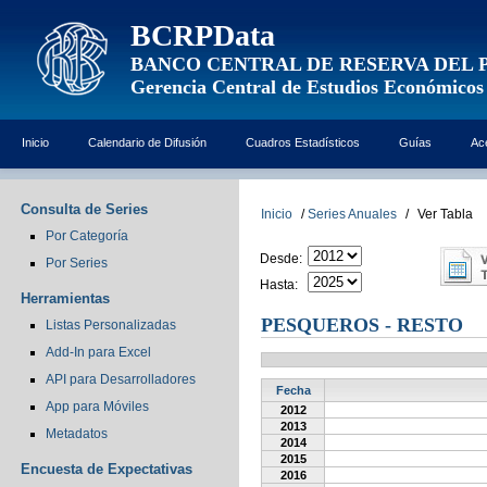
BCRPData
BANCO CENTRAL DE RESERVA DEL 
Gerencia Central de Estudios Económicos
Inicio
Calendario de Difusión
Cuadros Estadísticos
Guías
Ac
Consulta de Series
Inicio
/
Series Anuales
/
Ver Tabla
Por Categoría
Desde:
Por Series
Hasta:
Herramientas
PESQUEROS - RESTO
Listas Personalizadas
Add-In para Excel
API para Desarrolladores
Fecha
App para Móviles
2012
2013
Metadatos
2014
2015
Encuesta de Expectativas
2016