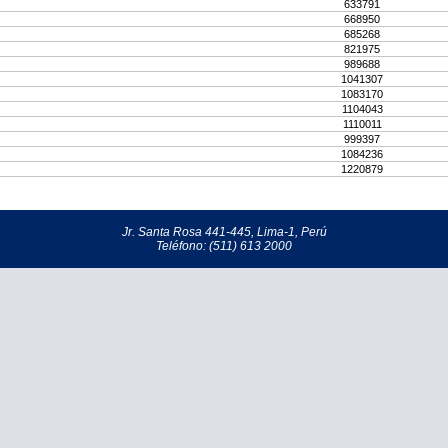
633791
668950
685268
821975
989688
1041307
1083170
1104043
1110011
999397
1084236
1220879
Jr. Santa Rosa 441-445, Lima-1, Perú
Teléfono: (511) 613 2000