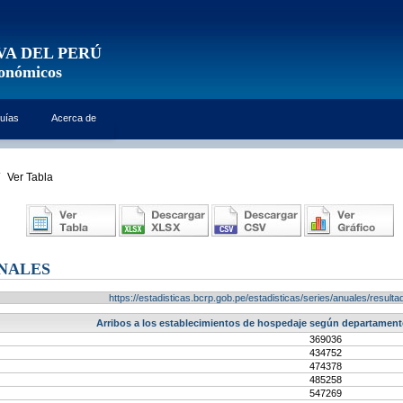
VA DEL PERÚ
conómicos
uías
Acerca de
Ver Tabla
ONALES
https://estadisticas.bcrp.gob.pe/estadisticas/series/anuales/resu
Arribos a los establecimientos de hospedaje según departamento
369036
434752
474378
485258
547269