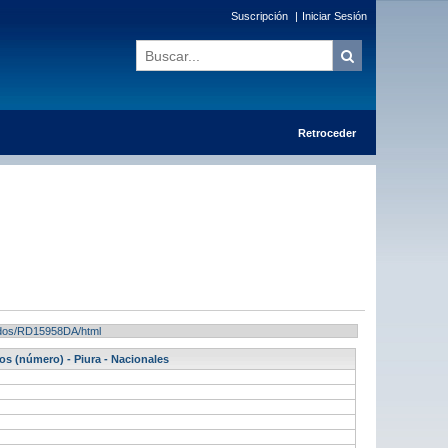
Suscripción
|
Iniciar Sesión
Retroceder
ltados/RD15958DA/html
s (número) - Piura - Nacionales