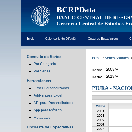
BCRPData
BANCO CENTRAL DE RESER
Gerencia Central de Estudios E
Inicio
Calendario de Difusión
Cuadros Estadísticos
G
Consulta de Series
Inicio
/
Series Anuales
/
Por Categoría
Desde:
Por Series
Hasta:
Herramientas
PIURA - NACI
Listas Personalizadas
Add-In para Excel
API para Desarrolladores
Fecha
App para Móviles
2003
2004
Metadatos
2005
2006
Encuesta de Expectativas
2007