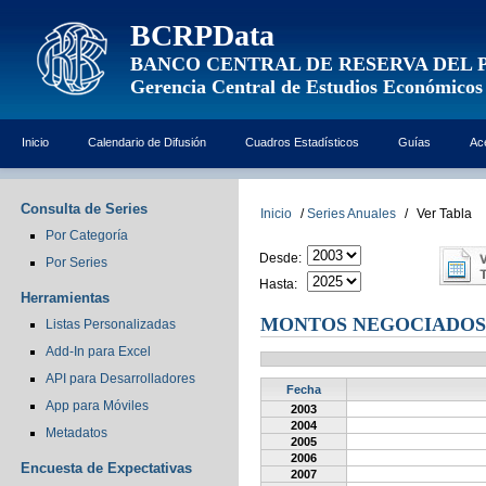
BCRPData
BANCO CENTRAL DE RESERVA DEL 
Gerencia Central de Estudios Económicos
Inicio
Calendario de Difusión
Cuadros Estadísticos
Guías
Ac
Consulta de Series
Inicio
/
Series Anuales
/
Ver Tabla
Por Categoría
Desde:
Por Series
Hasta:
Herramientas
MONTOS NEGOCIADOS A
Listas Personalizadas
Add-In para Excel
API para Desarrolladores
Fecha
App para Móviles
2003
2004
Metadatos
2005
2006
Encuesta de Expectativas
2007