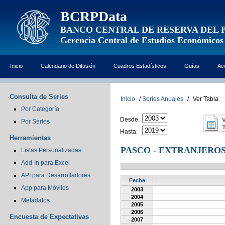
BCRPData
BANCO CENTRAL DE RESERVA DEL 
Gerencia Central de Estudios Económicos
Inicio
Calendario de Difusión
Cuadros Estadísticos
Guías
Ac
Consulta de Series
Inicio
/
Series Anuales
/
Ver Tabla
Por Categoría
Desde:
Por Series
Hasta:
Herramientas
PASCO - EXTRANJERO
Listas Personalizadas
Add-In para Excel
API para Desarrolladores
Fecha
App para Móviles
2003
2004
Metadatos
2005
2006
Encuesta de Expectativas
2007