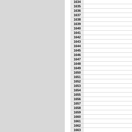
1634
1635
1636
1637
1638
1639
1640
1641
1642
1643
1644
1645
1646
1647
1648
1649
1650
1651
1652
1653
1654
1655
1656
1657
1658
1659
1660
1661
1662
1663