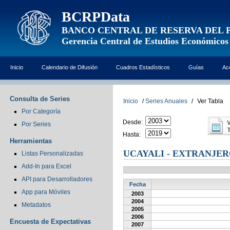
BCRPData
BANCO CENTRAL DE RESERVA DEL 
Gerencia Central de Estudios Económicos
Inicio
Calendario de Difusión
Cuadros Estadísticos
Guías
Ac
Consulta de Series
Inicio
/
Series Anuales
/
Ver Tabla
Por Categoría
Desde:
Por Series
Hasta:
Herramientas
UCAYALI - EXTRANJE
Listas Personalizadas
Add-In para Excel
API para Desarrolladores
Fecha
App para Móviles
2003
2004
Metadatos
2005
2006
Encuesta de Expectativas
2007