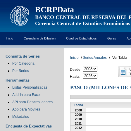
BCRPData
BANCO CENTRAL DE RESERVA DEL 
Gerencia Central de Estudios Económicos
Inicio
Calendario de Difusión
Cuadros Estadísticos
Guías
Ac
Consulta de Series
Inicio
/
Series Anuales
/
Ver Tabla
Por Categoría
Desde:
Por Series
Hasta:
Herramientas
PASCO (MILLONES DE 
Listas Personalizadas
Add-In para Excel
API para Desarrolladores
Fecha
App para Móviles
2008
2009
Metadatos
2010
2011
Encuesta de Expectativas
2012