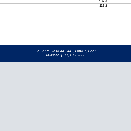
132,6
113,2
Jr. Santa Rosa 441-445, Lima-1, Perú
Teléfono: (511) 613 2000