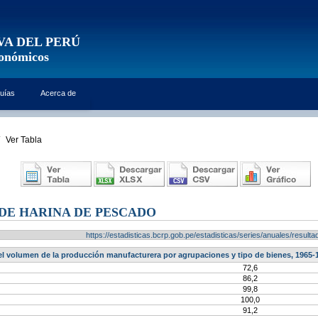
VA DEL PERÚ
conómicos
uías
Acerca de
Ver Tabla
DE HARINA DE PESCADO
https://estadisticas.bcrp.gob.pe/estadisticas/series/anuales/resu
el volumen de la producción manufacturera por agrupaciones y tipo de bienes, 1965-1
72,6
86,2
99,8
100,0
91,2