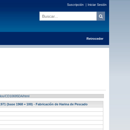
Suscripción
|
Iniciar Sesión
Retroceder
ltados/CD10695DA/html
971 (base 1968 = 100) - Fabricación de Harina de Pescado