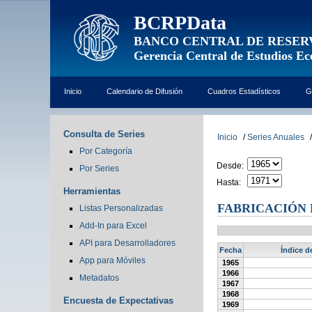
BCRPData
BANCO CENTRAL DE RESER
Gerencia Central de Estudios E
Inicio
Calendario de Difusión
Cuadros Estadísticos
G
Consulta de Series
Inicio
/
Series Anuales
/
Por Categoría
Desde:
Por Series
Hasta:
Herramientas
FABRICACIÓN 
Listas Personalizadas
Add-In para Excel
API para Desarrolladores
Fecha
Índice d
App para Móviles
1965
1966
Metadatos
1967
1968
Encuesta de Expectativas
1969