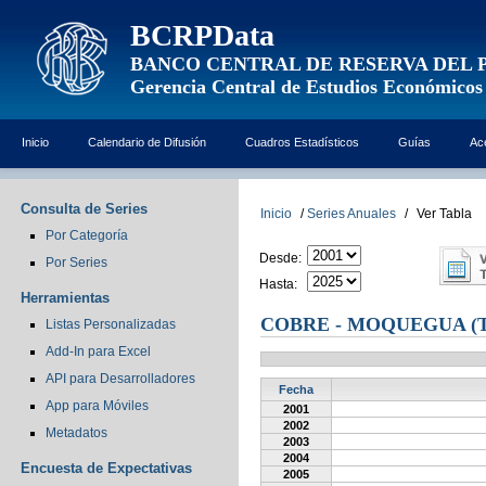
BCRPData
BANCO CENTRAL DE RESERVA DEL 
Gerencia Central de Estudios Económicos
Inicio
Calendario de Difusión
Cuadros Estadísticos
Guías
Ac
Consulta de Series
Inicio
/
Series Anuales
/
Ver Tabla
Por Categoría
Desde:
Por Series
Hasta:
Herramientas
COBRE - MOQUEGUA (T
Listas Personalizadas
Add-In para Excel
API para Desarrolladores
Fecha
App para Móviles
2001
2002
Metadatos
2003
2004
Encuesta de Expectativas
2005