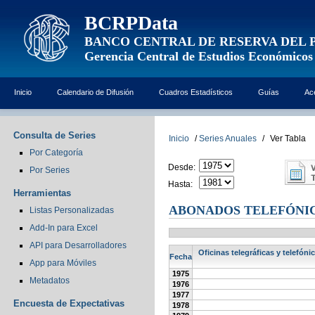
BCRPData
BANCO CENTRAL DE RESERVA DEL 
Gerencia Central de Estudios Económicos
Inicio
Calendario de Difusión
Cuadros Estadísticos
Guías
Ac
Consulta de Series
Inicio
/
Series Anuales
/
Ver Tabla
Por Categoría
Desde:
Por Series
Hasta:
Herramientas
ABONADOS TELEFÓNI
Listas Personalizadas
Add-In para Excel
API para Desarrolladores
Oficinas telegráficas y telefón
Fecha
App para Móviles
1975
Metadatos
1976
1977
Encuesta de Expectativas
1978