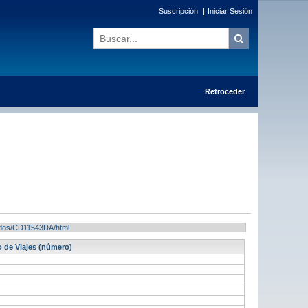
Suscripción
|
Iniciar Sesión
Retroceder
ltados/CD11543DA/html
 de Viajes (número)