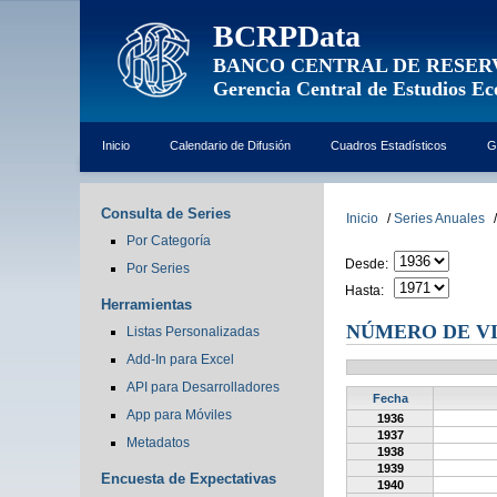
BCRPData
BANCO CENTRAL DE RESER
Gerencia Central de Estudios E
Inicio
Calendario de Difusión
Cuadros Estadísticos
G
Consulta de Series
Inicio
/
Series Anuales
/
Por Categoría
Desde:
Por Series
Hasta:
Herramientas
NÚMERO DE VI
Listas Personalizadas
Add-In para Excel
API para Desarrolladores
Fecha
App para Móviles
1936
1937
Metadatos
1938
1939
Encuesta de Expectativas
1940