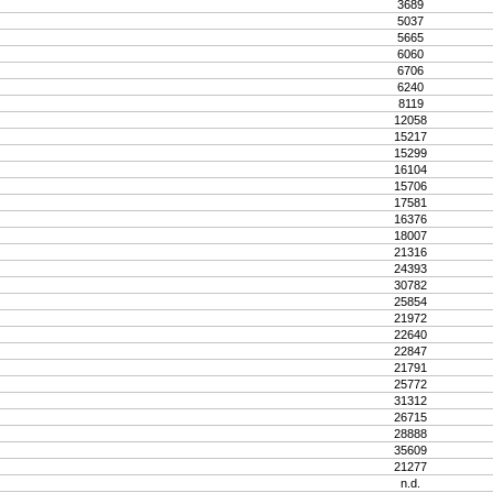
3689
5037
5665
6060
6706
6240
8119
12058
15217
15299
16104
15706
17581
16376
18007
21316
24393
30782
25854
21972
22640
22847
21791
25772
31312
26715
28888
35609
21277
n.d.