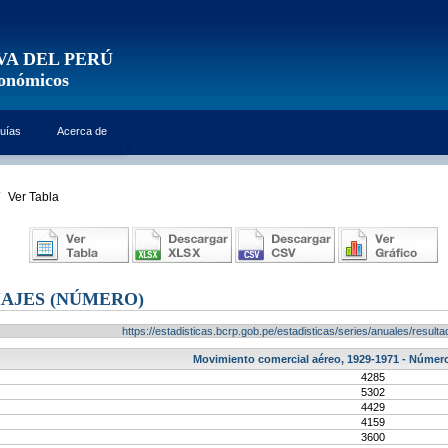
VA DEL PERÚ
conómicos
uías
Acerca de
Ver Tabla
AJES (NÚMERO)
https://estadisticas.bcrp.gob.pe/estadisticas/series/anuales/resu
Movimiento comercial aéreo, 1929-1971 - Número
4285
5302
4429
4159
3600