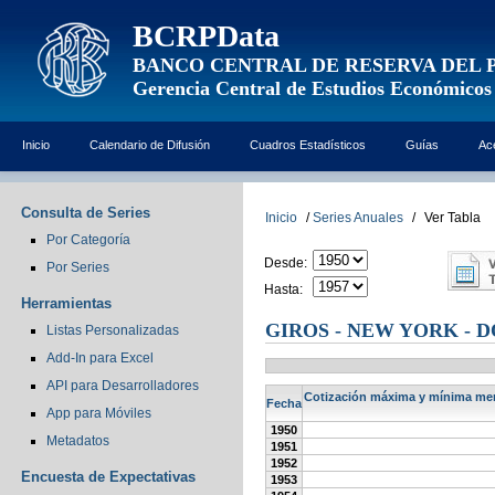
BCRPData
BANCO CENTRAL DE RESERVA DEL 
Gerencia Central de Estudios Económicos
Inicio
Calendario de Difusión
Cuadros Estadísticos
Guías
Ac
Consulta de Series
Inicio
/
Series Anuales
/
Ver Tabla
Por Categoría
Desde:
Por Series
Hasta:
Herramientas
GIROS - NEW YORK - 
Listas Personalizadas
Add-In para Excel
API para Desarrolladores
Cotización máxima y mínima mens
Fecha
App para Móviles
1950
Metadatos
1951
1952
Encuesta de Expectativas
1953