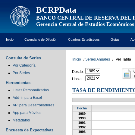
BCRPData
BANCO CENTRAL DE RESERVA DEL 
Gerencia Central de Estudios Económicos
Inicio
Calendario de Difusión
Cuadros Estadísticos
Guías
Ac
Consulta de Series
Inicio
/
Series Anuales
/
Ver Tabla
Por Categoría
Desde:
Por Series
Hasta:
Herramientas
TASA DE RENDIMIENTO
Listas Personalizadas
Add-In para Excel
API para Desarrolladores
Fecha
App para Móviles
1989
1990
Metadatos
1991
1992
Encuesta de Expectativas
1993