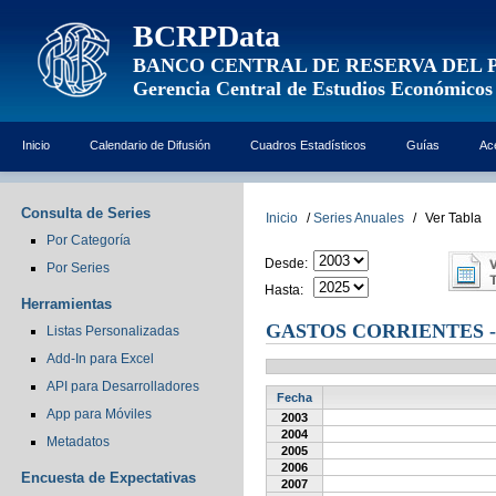
BCRPData
BANCO CENTRAL DE RESERVA DEL 
Gerencia Central de Estudios Económicos
Inicio
Calendario de Difusión
Cuadros Estadísticos
Guías
Ac
Consulta de Series
Inicio
/
Series Anuales
/
Ver Tabla
Por Categoría
Desde:
Por Series
Hasta:
Herramientas
GASTOS CORRIENTES 
Listas Personalizadas
Add-In para Excel
API para Desarrolladores
Fecha
App para Móviles
2003
2004
Metadatos
2005
2006
Encuesta de Expectativas
2007