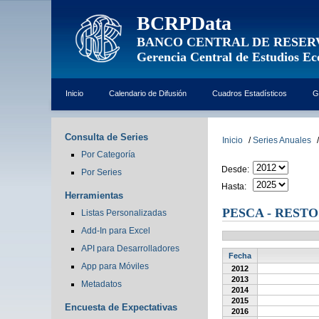
BCRPData
BANCO CENTRAL DE RESER
Gerencia Central de Estudios E
Inicio
Calendario de Difusión
Cuadros Estadísticos
G
Consulta de Series
Inicio
/
Series Anuales
/
Por Categoría
Desde:
Por Series
Hasta:
Herramientas
PESCA - RESTO
Listas Personalizadas
Add-In para Excel
API para Desarrolladores
Fecha
App para Móviles
2012
2013
Metadatos
2014
2015
Encuesta de Expectativas
2016