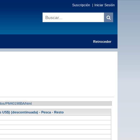
Suscripción
|
Iniciar Sesión
Retroceder
ltados/PM40198BA/html
s US$) (descontinuada) - Pesca - Resto