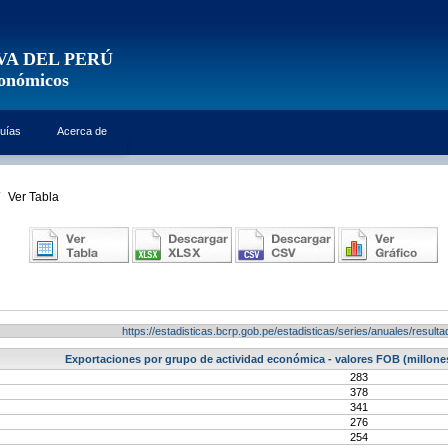
VA DEL PERÚ
conómicos
uías
Acerca de
Ver Tabla
https://estadisticas.bcrp.gob.pe/estadisticas/series/anuales/resu
Exportaciones por grupo de actividad económica - valores FOB (millone
283
378
341
276
254