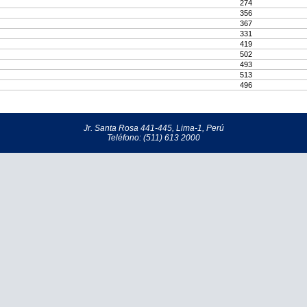
274
356
367
331
419
502
493
513
496
Jr. Santa Rosa 441-445, Lima-1, Perú
Teléfono: (511) 613 2000