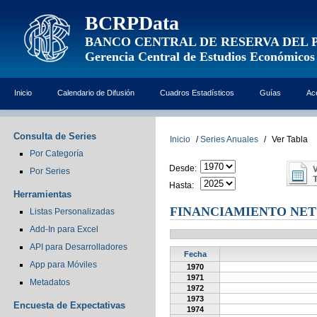
BCRPData
BANCO CENTRAL DE RESERVA DEL 
Gerencia Central de Estudios Económicos
Inicio
Calendario de Difusión
Cuadros Estadísticos
Guías
Ac
Consulta de Series
Inicio
/
Series Anuales
/
Ver Tabla
Por Categoría
Desde:
Por Series
Hasta:
Herramientas
FINANCIAMIENTO NE
Listas Personalizadas
Add-In para Excel
API para Desarrolladores
Fecha
App para Móviles
1970
1971
Metadatos
1972
1973
Encuesta de Expectativas
1974