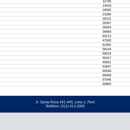
11735
14418
18565
21090
29222
35307
35834
39969
60213
47505
61992
58144
59018
56417
40001
53647
60540
65658
67046
60800
Jr. Santa Rosa 441-445, Lima-1, Perú
Teléfono: (511) 613 2000