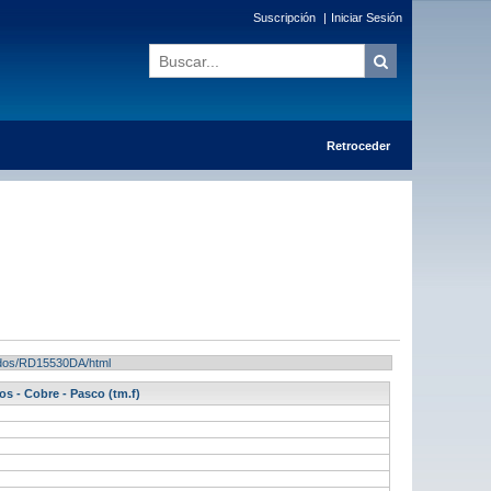
Suscripción
|
Iniciar Sesión
Retroceder
ltados/RD15530DA/html
 - Cobre - Pasco (tm.f)