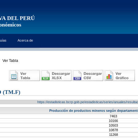
VA DEL PERÚ
conómicos
uías
Acerca de
Ver Tabla
 (TM.F)
https://estadisticas.bcrp.gob.pe/estadisticas/series/anuales/resu
Producción de productos mineros según departamentos
7463
10166
10503
10878
11268