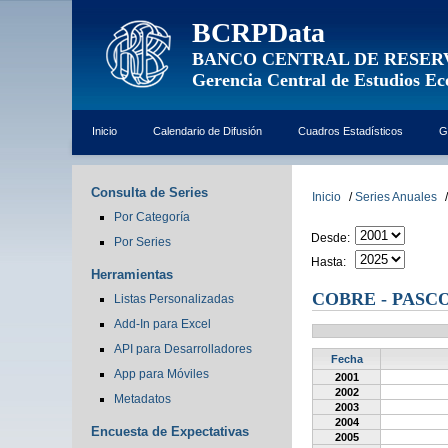
BCRPData
BANCO CENTRAL DE RESER
Gerencia Central de Estudios E
Inicio
Calendario de Difusión
Cuadros Estadísticos
G
Consulta de Series
Inicio
/
Series Anuales
/
Por Categoría
Desde:
Por Series
Hasta:
Herramientas
COBRE - PASCO
Listas Personalizadas
Add-In para Excel
API para Desarrolladores
Fecha
App para Móviles
2001
2002
Metadatos
2003
2004
Encuesta de Expectativas
2005