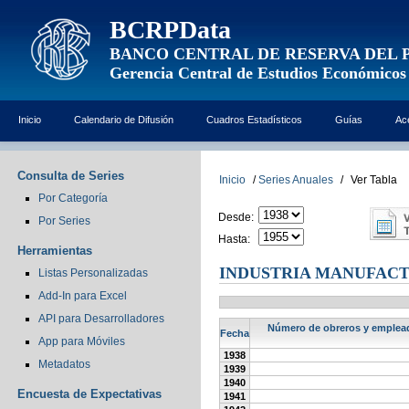
BCRPData
BANCO CENTRAL DE RESERVA DEL 
Gerencia Central de Estudios Económicos
Inicio
Calendario de Difusión
Cuadros Estadísticos
Guías
Ac
Consulta de Series
Inicio
/
Series Anuales
/
Ver Tabla
Por Categoría
Desde:
Por Series
Hasta:
Herramientas
INDUSTRIA MANUFACT
Listas Personalizadas
Add-In para Excel
API para Desarrolladores
Número de obreros y empleado
Fecha
App para Móviles
1938
Metadatos
1939
1940
Encuesta de Expectativas
1941