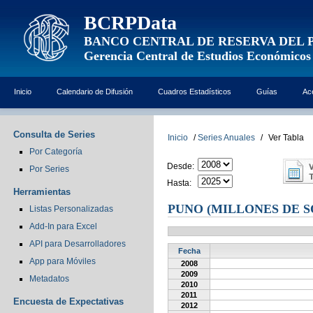
BCRPData
BANCO CENTRAL DE RESERVA DEL 
Gerencia Central de Estudios Económicos
Inicio
Calendario de Difusión
Cuadros Estadísticos
Guías
Ac
Consulta de Series
Inicio
/
Series Anuales
/
Ver Tabla
Por Categoría
Desde:
Por Series
Hasta:
Herramientas
PUNO (MILLONES DE S
Listas Personalizadas
Add-In para Excel
API para Desarrolladores
Fecha
App para Móviles
2008
2009
Metadatos
2010
2011
Encuesta de Expectativas
2012