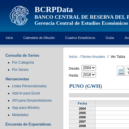
BCRPData
BANCO CENTRAL DE RESERVA DEL 
Gerencia Central de Estudios Económicos
Inicio
Calendario de Difusión
Cuadros Estadísticos
Guías
Ac
Consulta de Series
Inicio
/
Series Anuales
/
Ver Tabla
Por Categoría
Desde:
Por Series
Hasta:
Herramientas
PUNO (GWH)
Listas Personalizadas
Add-In para Excel
API para Desarrolladores
Fecha
App para Móviles
2004
2005
Metadatos
2006
2007
Encuesta de Expectativas
2008