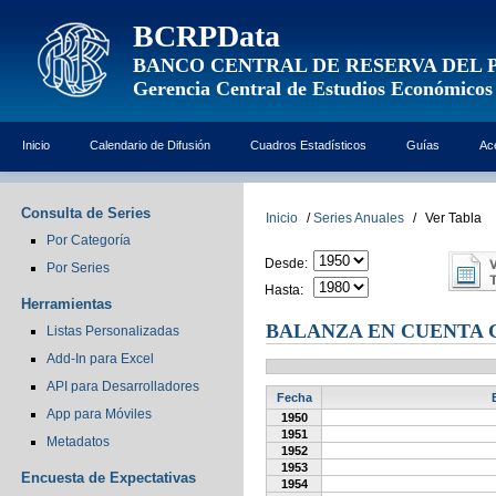
BCRPData
BANCO CENTRAL DE RESERVA DEL 
Gerencia Central de Estudios Económicos
Inicio
Calendario de Difusión
Cuadros Estadísticos
Guías
Ac
Consulta de Series
Inicio
/
Series Anuales
/
Ver Tabla
Por Categoría
Desde:
Por Series
Hasta:
Herramientas
BALANZA EN CUENTA C
Listas Personalizadas
Add-In para Excel
API para Desarrolladores
Fecha
App para Móviles
1950
1951
Metadatos
1952
1953
Encuesta de Expectativas
1954