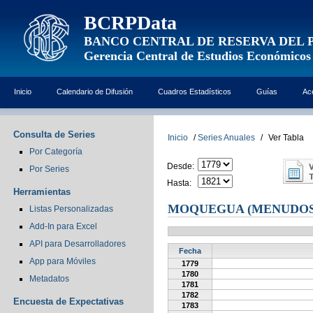
BCRPData
BANCO CENTRAL DE RESERVA DEL 
Gerencia Central de Estudios Económicos
Inicio
Calendario de Difusión
Cuadros Estadísticos
Guías
Ac
Consulta de Series
Inicio
/
Series Anuales
/
Ver Tabla
Por Categoría
Desde:
Por Series
Hasta:
Herramientas
MOQUEGUA (MENUDOS
Listas Personalizadas
Add-In para Excel
API para Desarrolladores
Fecha
App para Móviles
1779
1780
Metadatos
1781
1782
Encuesta de Expectativas
1783