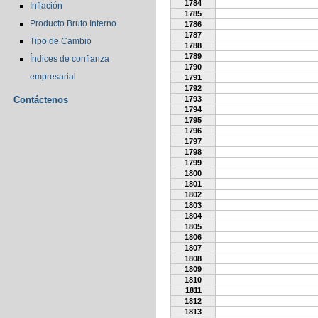
1784
Inflación
1785
Producto Bruto Interno
1786
1787
Tipo de Cambio
1788
1789
Índices de confianza
1790
empresarial
1791
1792
Contáctenos
1793
1794
1795
1796
1797
1798
1799
1800
1801
1802
1803
1804
1805
1806
1807
1808
1809
1810
1811
1812
1813