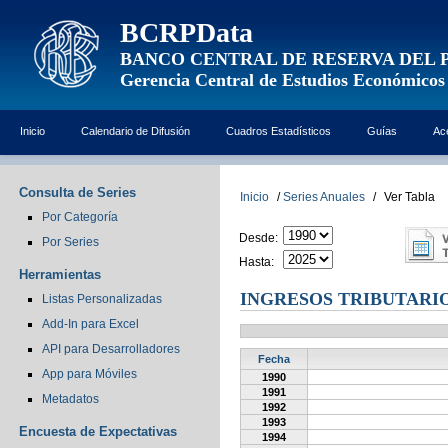
BCRPData
BANCO CENTRAL DE RESERVA DEL 
Gerencia Central de Estudios Económicos
Inicio
Calendario de Difusión
Cuadros Estadísticos
Guías
Ac
Consulta de Series
Inicio
/
Series Anuales
/
Ver Tabla
Por Categoría
Desde:
Por Series
Hasta:
Herramientas
INGRESOS TRIBUTARIOS
Listas Personalizadas
Add-In para Excel
API para Desarrolladores
Fecha
App para Móviles
1990
1991
Metadatos
1992
1993
Encuesta de Expectativas
1994