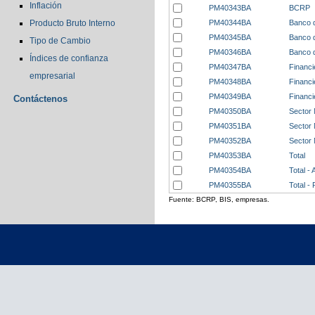
Inflación
PM40343BA
BCRP
PM40344BA
Banco d
Producto Bruto Interno
PM40345BA
Banco d
Tipo de Cambio
PM40346BA
Banco d
Índices de confianza
PM40347BA
Financi
empresarial
PM40348BA
Financi
PM40349BA
Financi
Contáctenos
PM40350BA
Sector 
PM40351BA
Sector 
PM40352BA
Sector 
PM40353BA
Total
PM40354BA
Total - 
PM40355BA
Total -
Fuente: BCRP, BIS, empresas.