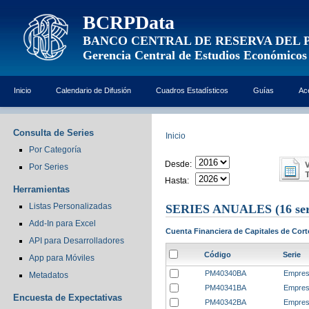
BCRPData
BANCO CENTRAL DE RESERVA DEL 
Gerencia Central de Estudios Económicos
Inicio
Calendario de Difusión
Cuadros Estadísticos
Guías
Ac
Consulta de Series
Inicio
Por Categoría
Desde:
Por Series
Hasta:
Herramientas
Listas Personalizadas
SERIES ANUALES
(16 ser
Add-In para Excel
Cuenta Financiera de Capitales de Cort
API para Desarrolladores
Código
Serie
App para Móviles
PM40340BA
Empres
Metadatos
PM40341BA
Empresa
Encuesta de Expectativas
PM40342BA
Empres