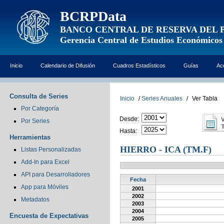
BCRPData
BANCO CENTRAL DE RESERVA DEL 
Gerencia Central de Estudios Económicos
Inicio
Calendario de Difusión
Cuadros Estadísticos
Guías
Ac
Consulta de Series
Inicio
/
Series Anuales
/
Ver Tabla
Por Categoría
Desde:
Por Series
Hasta:
Herramientas
HIERRO - ICA (TM.F)
Listas Personalizadas
Add-In para Excel
API para Desarrolladores
Fecha
App para Móviles
2001
2002
Metadatos
2003
2004
Encuesta de Expectativas
2005