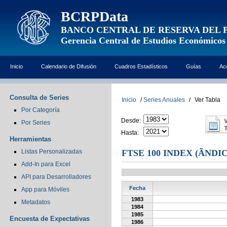
BCRPData
BANCO CENTRAL DE RESERVA DEL 
Gerencia Central de Estudios Económicos
Inicio
Calendario de Difusión
Cuadros Estadísticos
Guías
Ac
Consulta de Series
Inicio
/
Series Anuales
/
Ver Tabla
Por Categoría
Desde:
Por Series
Hasta:
Herramientas
Listas Personalizadas
FTSE 100 INDEX (Ã­NDI
Add-In para Excel
API para Desarrolladores
Fecha
App para Móviles
1983
Metadatos
1984
1985
Encuesta de Expectativas
1986