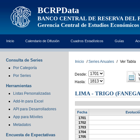
BCRPData
BANCO CENTRAL DE RESERVA DEL 
Gerencia Central de Estudios Económicos
Inicio
Calendario de Difusión
Cuadros Estadísticos
Guías
Ac
Consulta de Series
Inicio
/
Series Anuales
/
Ver Tabla
Por Categoría
Desde:
Por Series
Hasta:
Herramientas
LIMA - TRIGO (FANEGA
Listas Personalizadas
Add-In para Excel
API para Desarrolladores
Fecha
Evolución
App para Móviles
1701
1702
Metadatos
1703
1704
Encuesta de Expectativas
1705